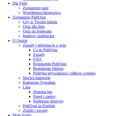
Dla Firm
Zorganizuj quiz
Współpraca biznesowa
Zorganizuj PubQuiz
Gry w Twoim lokalu
Quiz dla firm
Quiz na festiwalu
Imprezy studenckie
O Quizie
Zasady i informacje o grze
Co to PubQuiz
Zasady
FAQ
Regulamin PubQuiz
Regulamin Sklepu
Polityka prywatnosci i plikow cookies
Stwórz kategorię
Kategoria Tygodnia
Liga
Historia ligi
Panel i zapisy
Najlepsze drużyny
PubQuiz in English
Zniżki i zwroty
Moje konto