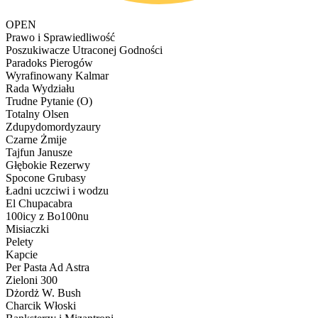
OPEN
Prawo i Sprawiedliwość
Poszukiwacze Utraconej Godności
Paradoks Pierogów
Wyrafinowany Kalmar
Rada Wydziału
Trudne Pytanie (O)
Totalny Olsen
Zdupydomordyzaury
Czarne Żmije
Tajfun Janusze
Głębokie Rezerwy
Spocone Grubasy
Ładni uczciwi i wodzu
El Chupacabra
100icy z Bo100nu
Misiaczki
Pelety
Kapcie
Per Pasta Ad Astra
Zieloni 300
Dżordż W. Bush
Charcik Włoski