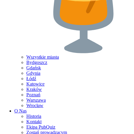
Wszystkie miasta
Bydgoszcz
Gdańsk
Gdynia
Łódź
Katowice
Kraków
Poznań
Warszawa
Wrocław
O Nas
Historia
Kontakt
Ekipa PubQuiz
Zostań prowadzącym