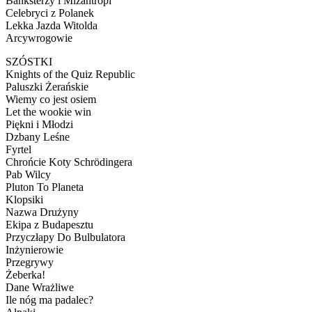
Banksterzy i Mizantropi
Celebryci z Polanek
Lekka Jazda Witolda
Arcywrogowie
SZÓSTKI
Knights of the Quiz Republic
Paluszki Żerańskie
Wiemy co jest osiem
Let the wookie win
Piękni i Młodzi
Dzbany Leśne
Fyrtel
Chrońcie Koty Schrödingera
Pab Wilcy
Pluton To Planeta
Klopsiki
Nazwa Drużyny
Ekipa z Budapesztu
Przyczłapy Do Bulbulatora
Inżynierowie
Przegrywy
Żeberka!
Dane Wrażliwe
Ile nóg ma padalec?