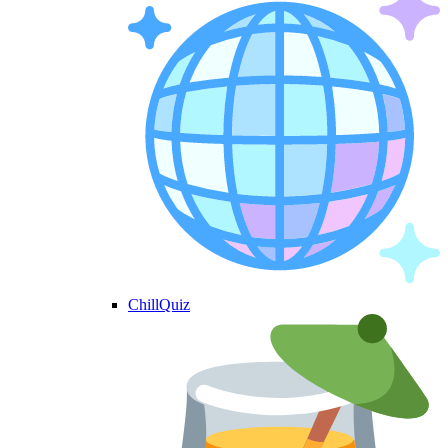
ChillQuiz