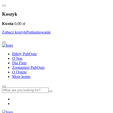
Koszyk
Kwota
0,00
zł
Zobacz koszyk
Podsumowanie
Bilety PubQuiz
O Nas
Dla Firm
Zorganizuj PubQuiz
O Quizie
Moje konto