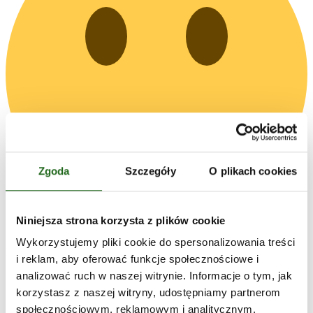
Zgoda
Szczegóły
O plikach cookies
Niniejsza strona korzysta z plików cookie
Wykorzystujemy pliki cookie do spersonalizowania treści
Finał Ligi oficjalnie kończy cały sezon. Powoli wkraczamy w okres
wakacji, co nie oznacza, że w Waszym mieście nie będzie
i reklam, aby oferować funkcje społecznościowe i
PubQuizu
analizować ruch w naszej witrynie. Informacje o tym, jak
korzystasz z naszej witryny, udostępniamy partnerom
społecznościowym, reklamowym i analitycznym.