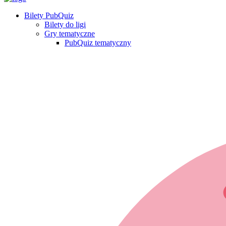
Bilety PubQuiz
Bilety do ligi
Gry tematyczne
PubQuiz tematyczny