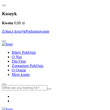
Koszyk
Kwota
0,00
zł
Zobacz koszyk
Podsumowanie
Bilety PubQuiz
O Nas
Dla Firm
Zorganizuj PubQuiz
O Quizie
Moje konto