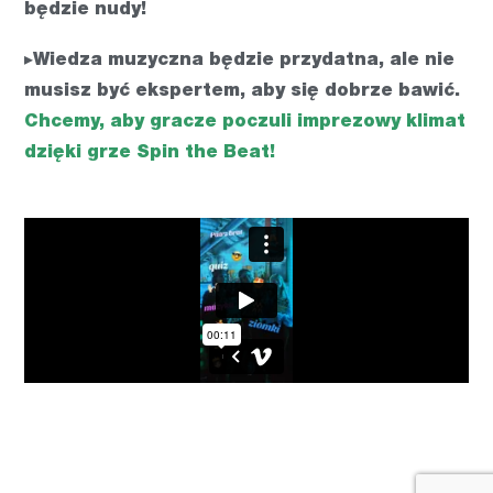
będzie nudy!
▸Wiedza muzyczna będzie przydatna, ale nie
musisz być ekspertem, aby się dobrze bawić.
Chcemy, aby gracze poczuli imprezowy klimat
dzięki grze Spin the Beat!