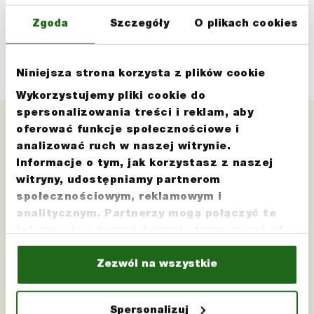
klimat
Zgoda
Szczegóły
O plikach cookies
Niniejsza strona korzysta z plików cookie
KUP BILET
Wykorzystujemy pliki cookie do
spersonalizowania treści i reklam, aby
oferować funkcje społecznościowe i
Muzyczna zabawa
analizować ruch w naszej witrynie.
Informacje o tym, jak korzystasz z naszej
Kup Bilet
witryny, udostępniamy partnerom
społecznościowym, reklamowym i
Przed zakupem dokonaj rezerwacji stolika w
analitycznym. Partnerzy mogą połączyć te
lokalu!
informacje z innymi danymi otrzymanymi od
Ciebie lub uzyskanymi podczas korzystania z
ich usług.
Zezwól na wszystkie
Gdańsk
Spersonalizuj