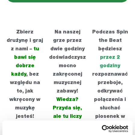
Zbierz
Na naszej
Podczas Spin
drużynę i graj
grze przez
the Beat
z nami –
tu
dwie godziny
będziesz
bawi się
doświadczysz
przez 2
dobrze
mocno
godziny
każdy
, bez
zakręconej
rozpoznawać
względu na
muzycznej
przeboje,
to, jak
zabawy!
odkrywać
wkręcony w
Wiedza?
połączenia i
muzykę
Przyda się,
słuchać
jesteś!
ale tu liczy
piosenek w
się
zaskakującej
imprezowy
wersji