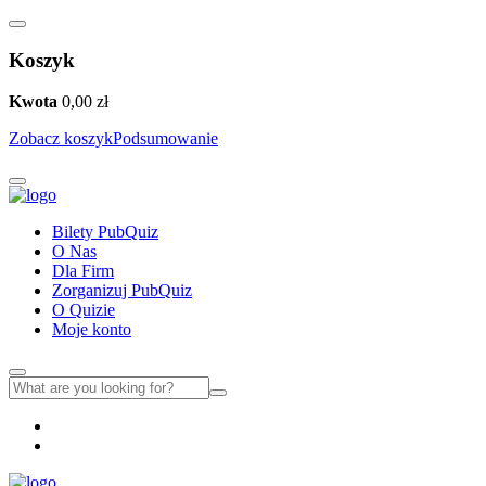
Koszyk
Kwota
0,00
zł
Zobacz koszyk
Podsumowanie
Bilety PubQuiz
O Nas
Dla Firm
Zorganizuj PubQuiz
O Quizie
Moje konto