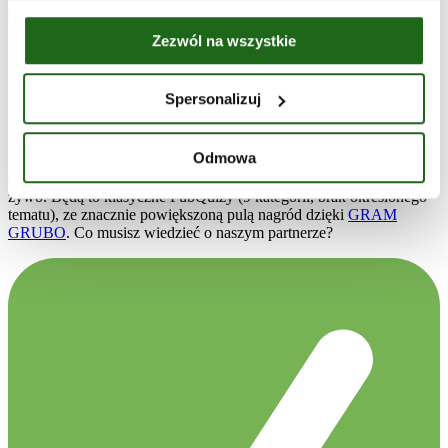
Te dodatkowe nagrody, razem z innymi, będą do zdobycia na
PubQuizach, które rozegramy we:
Zezwól na wszystkie
Wrocławiu
, Dach Dominikańska, 05.08.2024, START:
20:00
Spersonalizuj
Warszawie
, Pomost 511, 08.08.2024, START: 19:30
Poznaniu
, Hades, 11.08.2024, START: 19:00
Odmowa
Na każdą z tych gier obowiązuje wpisowe, które możesz opłacić
online (www.pubquiz.pl/sklep) lub u Osoby Prowadzącej quiz na
żywo. Będą to klasyczne PubQuizy (9 kategorii, brak określonego
tematu), ze znacznie powiększoną pulą nagród dzięki
GRAM
GRUBO
. Co musisz wiedzieć o naszym partnerze?