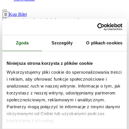
Kup Bilet
0
PubQuiz z dodatkowymi
nagrodami od GRAM GRUBO
Zgoda
Szczegóły
O plikach cookies
30 lipca, 2024
Niniejsza strona korzysta z plików cookie
Kamil Kopała
Wykorzystujemy pliki cookie do spersonalizowania treści
Co jest lepszego od PubQuizu? No, niewiele rzeczy, ale wśród
i reklam, aby oferować funkcje społecznościowe i
nich z pewnością znajdzie się… PubQuiz z dodatkowymi
nagrodami! Te zapewni portal GRAM GRUBO, czyli
analizować ruch w naszej witrynie. Informacje o tym, jak
największa w Polsce społeczność sportowo-typerska. Co musisz
korzystasz z naszej witryny, udostępniamy partnerom
wiedzieć o tej dodatkowej grze?
społecznościowym, reklamowym i analitycznym.
Dodatkowe nagrody trafią do wszystkich przedstawicieli trzech
Partnerzy mogą połączyć te informacje z innymi danymi
najlepszych drużyn na wybranych (lista poniżej) PubQuizach! Będą
otrzymanymi od Ciebie lub uzyskanymi podczas
to doładowania do bukmachera BETFAN o wartości 100 (1
miejsce), 50 (2 miejsce) lub 30 (3 miejsce) PLN dla każdego z
korzystania z ich usług.
graczy.