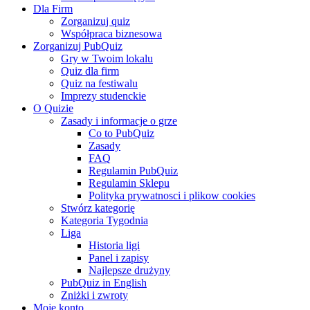
Dla Firm
Zorganizuj quiz
Współpraca biznesowa
Zorganizuj PubQuiz
Gry w Twoim lokalu
Quiz dla firm
Quiz na festiwalu
Imprezy studenckie
O Quizie
Zasady i informacje o grze
Co to PubQuiz
Zasady
FAQ
Regulamin PubQuiz
Regulamin Sklepu
Polityka prywatnosci i plikow cookies
Stwórz kategorię
Kategoria Tygodnia
Liga
Historia ligi
Panel i zapisy
Najlepsze drużyny
PubQuiz in English
Zniżki i zwroty
Moje konto