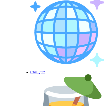
ChillQuiz