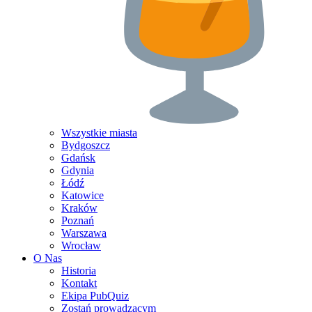
Wszystkie miasta
Bydgoszcz
Gdańsk
Gdynia
Łódź
Katowice
Kraków
Poznań
Warszawa
Wrocław
O Nas
Historia
Kontakt
Ekipa PubQuiz
Zostań prowadzącym