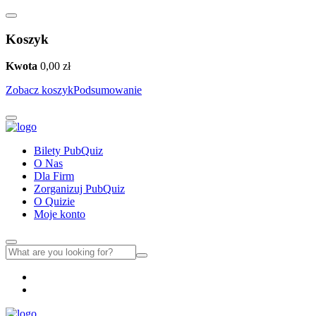
Koszyk
Kwota
0,00
zł
Zobacz koszyk
Podsumowanie
Bilety PubQuiz
O Nas
Dla Firm
Zorganizuj PubQuiz
O Quizie
Moje konto