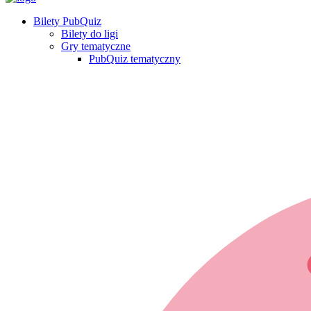
Bilety PubQuiz
Bilety do ligi
Gry tematyczne
PubQuiz tematyczny