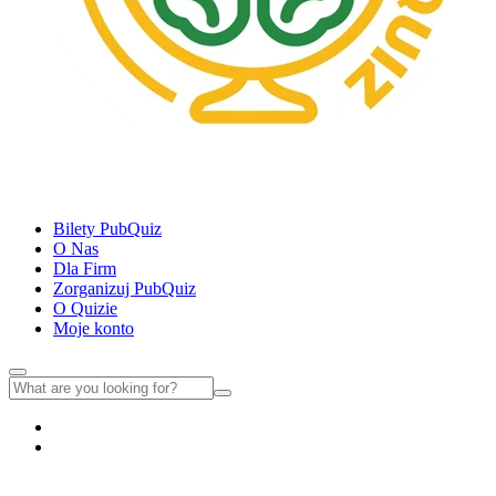
Bilety PubQuiz
O Nas
Dla Firm
Zorganizuj PubQuiz
O Quizie
Moje konto