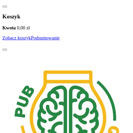
Koszyk
Kwota
0,00
zł
Zobacz koszyk
Podsumowanie