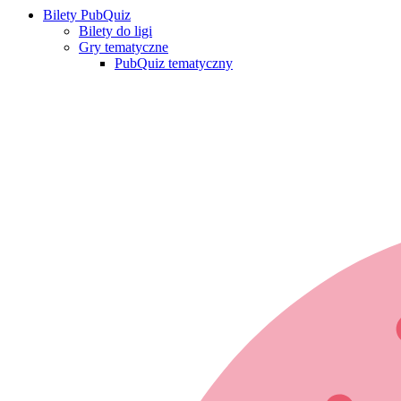
Bilety PubQuiz
Bilety do ligi
Gry tematyczne
PubQuiz tematyczny