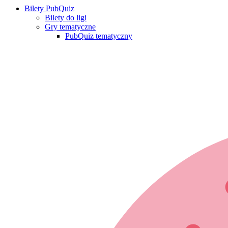
Bilety PubQuiz
Bilety do ligi
Gry tematyczne
PubQuiz tematyczny