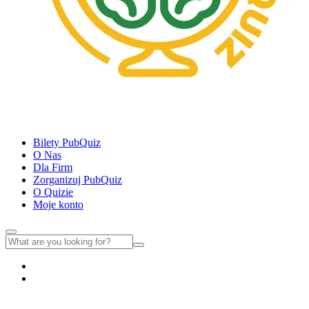
Bilety PubQuiz
O Nas
Dla Firm
Zorganizuj PubQuiz
O Quizie
Moje konto