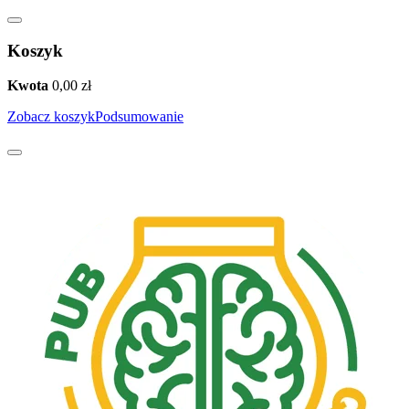
Koszyk
Kwota
0,00
zł
Zobacz koszyk
Podsumowanie