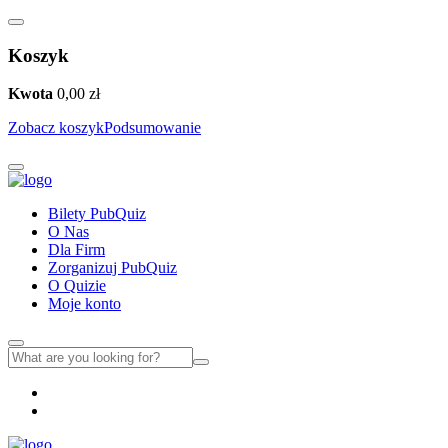
Koszyk
Kwota
0,00
zł
Zobacz koszyk
Podsumowanie
Bilety PubQuiz
O Nas
Dla Firm
Zorganizuj PubQuiz
O Quizie
Moje konto