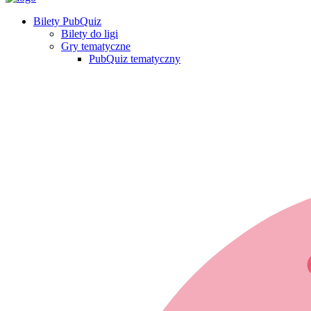
Bilety PubQuiz
Bilety do ligi
Gry tematyczne
PubQuiz tematyczny