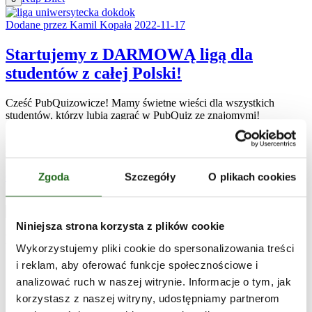
Dodane przez Kamil Kopała
2022-11-17
Startujemy z DARMOWĄ ligą dla
studentów z całej Polski!
Cześć PubQuizowicze! Mamy świetne wieści dla wszystkich
studentów, którzy lubią zagrać w PubQuiz ze znajomymi!
Startujemy z DokDok Ligą Uniwersytecką, czyli darmowymi
rozgrywkami dla wszystkich studentów. W puli nagród jest aż 6000
złotych,
Czytaj więcej
Zgoda
Szczegóły
O plikach cookies
Szukaj
Niniejsza strona korzysta z plików cookie
Kategorie
Wykorzystujemy pliki cookie do spersonalizowania treści
i reklam, aby oferować funkcje społecznościowe i
Aktualności
55
Ciekawostki
5
analizować ruch w naszej witrynie. Informacje o tym, jak
Finał PubQuiz
7
korzystasz z naszej witryny, udostępniamy partnerom
Quizy
38