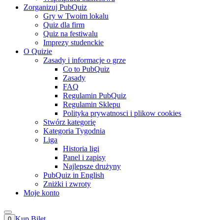
Zorganizuj PubQuiz
Gry w Twoim lokalu
Quiz dla firm
Quiz na festiwalu
Imprezy studenckie
O Quizie
Zasady i informacje o grze
Co to PubQuiz
Zasady
FAQ
Regulamin PubQuiz
Regulamin Sklepu
Polityka prywatnosci i plikow cookies
Stwórz kategorię
Kategoria Tygodnia
Liga
Historia ligi
Panel i zapisy
Najlepsze drużyny
PubQuiz in English
Zniżki i zwroty
Moje konto
Kup Bilet
0