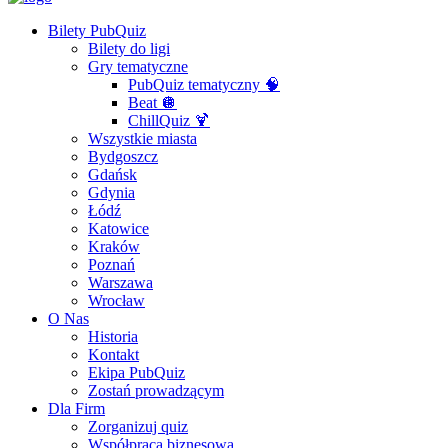
Bilety PubQuiz
Bilety do ligi
Gry tematyczne
PubQuiz tematyczny 🧠
Beat 🪩
ChillQuiz 🍹
Wszystkie miasta
Bydgoszcz
Gdańsk
Gdynia
Łódź
Katowice
Kraków
Poznań
Warszawa
Wrocław
O Nas
Historia
Kontakt
Ekipa PubQuiz
Zostań prowadzącym
Dla Firm
Zorganizuj quiz
Współpraca biznesowa