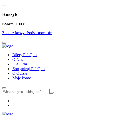
Koszyk
Kwota
0,00
zł
Zobacz koszyk
Podsumowanie
Bilety PubQuiz
O Nas
Dla Firm
Zorganizuj PubQuiz
O Quizie
Moje konto