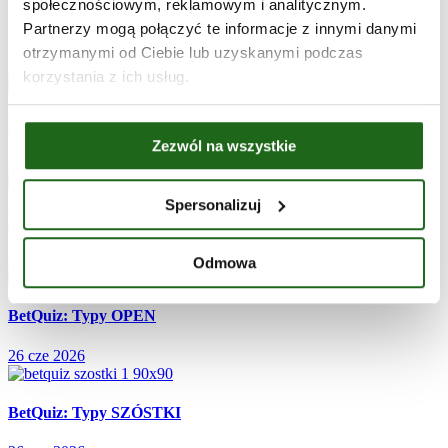
społecznościowym, reklamowym i analitycznym.
Święta i okazje
3
Partnerzy mogą połączyć te informacje z innymi danymi
Ostatnie wpisy
otrzymanymi od Ciebie lub uzyskanymi podczas
korzystania z ich usług.
Finały PubQuizów na przestrzeni lat
Zezwól na wszystkie
26 cze 2026
Spersonalizuj
BetQuiz: Wytypuj mistrza!
26 cze 2026
Odmowa
BetQuiz: Typy OPEN
26 cze 2026
BetQuiz: Typy SZÓSTKI